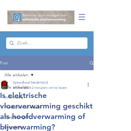
Post
Alle artikelen
Speedheat Nederland
Alle artikelen
15 nov 2024
2 minuten om te lezen
Is elektrische
Informatie
vloerverwarming geschikt
Producten en markt
als hoofdverwarming of
Toepassingen
bijverwarming?
Renovatie