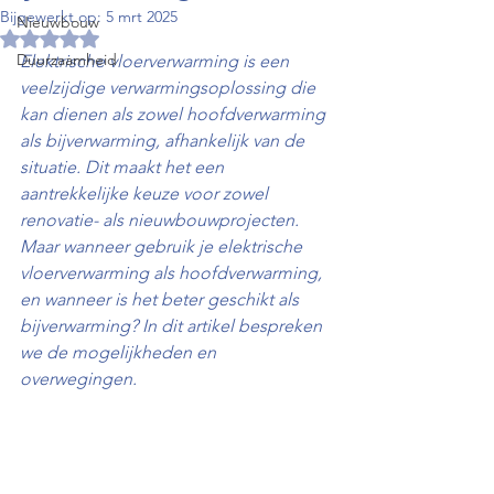
Bijgewerkt op:
5 mrt 2025
Nieuwbouw
Beoordeeld met NaN uit 5 sterren.
Duurzaamheid
Elektrische vloerverwarming is een 
veelzijdige verwarmingsoplossing die 
kan dienen als zowel hoofdverwarming 
als bijverwarming, afhankelijk van de 
situatie. Dit maakt het een 
aantrekkelijke keuze voor zowel 
renovatie- als nieuwbouwprojecten. 
Maar wanneer gebruik je elektrische 
vloerverwarming als hoofdverwarming, 
en wanneer is het beter geschikt als 
bijverwarming? In dit artikel bespreken 
we de mogelijkheden en 
overwegingen.