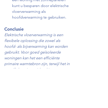
kunt u besparen door elektrische 
vloerverwarming als 
hoofdverwarming te gebruiken.
Conclusie
Elektrische vloerverwarming is een 
flexibele oplossing die zowel als 
hoofd- als bijverwarming kan worden 
gebruikt. Voor goed geïsoleerde 
woningen kan het een efficiënte 
primaire warmtebron zijn, terwijl het in 
specifieke ruimtes ideaal is voor extra 
comfort. De keuze hangt af van uw 
specifieke situatie, energievoorziening 
en verwarmingsbehoefte.
Wilt u weten hoe elektrische 
vloerverwarming aansluit bij uw 
woning? Lees onze artikelen over 