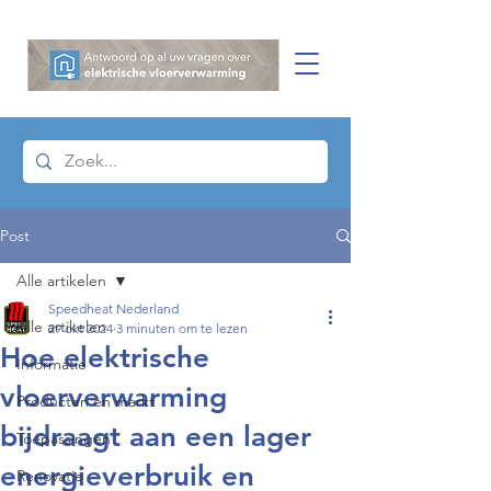
Post
Alle artikelen
Speedheat Nederland
Alle artikelen
29 okt 2024
3 minuten om te lezen
Hoe elektrische
Informatie
vloerverwarming
Producten en markt
bijdraagt aan een lager
Toepassingen
energieverbruik en
Renovatie