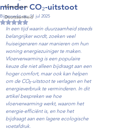
minder CO₂-uitstoot
Nieuwbouw
Bijgewerkt op:
11 jul 2025
Duurzaamheid
Beoordeeld met NaN uit 5 sterren.
In een tijd waarin duurzaamheid steeds 
belangrijker wordt, zoeken veel 
huiseigenaren naar manieren om hun 
woning energiezuiniger te maken. 
Vloerverwarming is een populaire 
keuze die niet alleen bijdraagt aan een 
hoger comfort, maar ook kan helpen 
om de CO₂-uitstoot te verlagen en het 
energieverbruik te verminderen. In dit 
artikel bespreken we hoe 
vloerverwarming werkt, waarom het 
energie-efficiënt is, en hoe het 
bijdraagt aan een lagere ecologische 
voetafdruk.