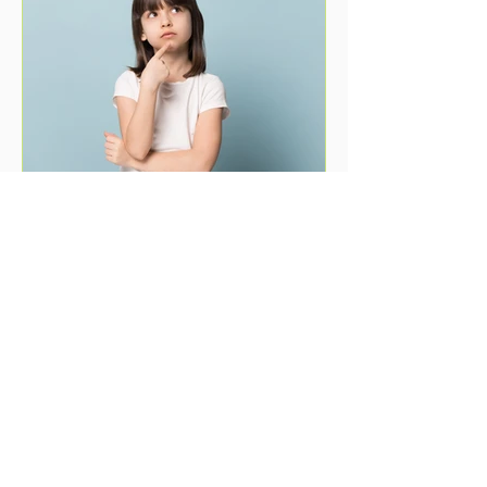
Wat is elektrische
vloerverwarming en hoe
werkt het?
Elektrische vloerverwarming is een
innovatieve en comfortabele manier
om ruimtes te verwarmen.