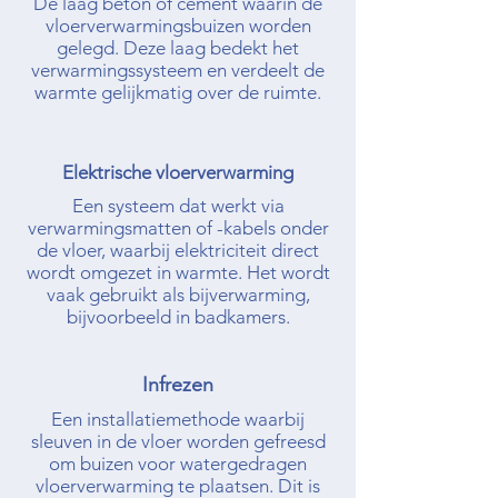
begrippen
compatibel is met je zonnepanelen.
Hoewel de investering groot is, kan het
op lange termijn rendabel zijn, vooral
Afdeklaag (dekvloer)
met de afbouw van saldering.
De laag beton of cement waarin de
vloerverwarmingsbuizen worden
gelegd. Deze laag bedekt het
verwarmingssysteem en verdeelt de
warmte gelijkmatig over de ruimte.
Elektrische vloerverwarming
Een systeem dat werkt via
verwarmingsmatten of -kabels onder
de vloer, waarbij elektriciteit direct
wordt omgezet in warmte. Het wordt
vaak gebruikt als bijverwarming,
bijvoorbeeld in badkamers.
Infrezen