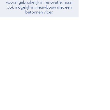
Een installatiemethode waarbij
sleuven in de vloer worden gefreesd
om buizen voor watergedragen
vloerverwarming te plaatsen. Dit is
vooral gebruikelijk in renovatie, maar
ook mogelijk in nieuwbouw met een
betonnen vloer.
Isolatie
Een cruciaal element onder de
vloerverwarming om warmteverlies
naar de ondergrond te voorkomen.
Goede vloerisolatie verhoogt de
efficiëntie van het systeem en
voorkomt dat warmte verloren gaat
naar ongebruikte ruimten.
Begrippenlijst