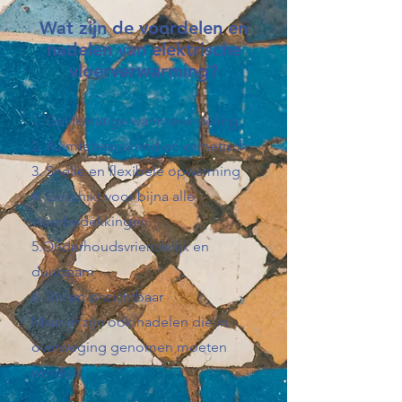
Wat zijn de voordelen en
nadelen van elektrische
vloerverwarming?
1. Gelijkmatige warmteverdeling
2. Ruimtebesparend en esthetisch
3. Snelle en flexibele opwarming
4. Geschikt voor bijna alle
vloerbedekkingen
5.Onderhoudsvriendelijk en
duurzaam
6. Stil en onzichtbaar
Maar er zijn ook nadelen die in
overweging genomen moeten
worden..