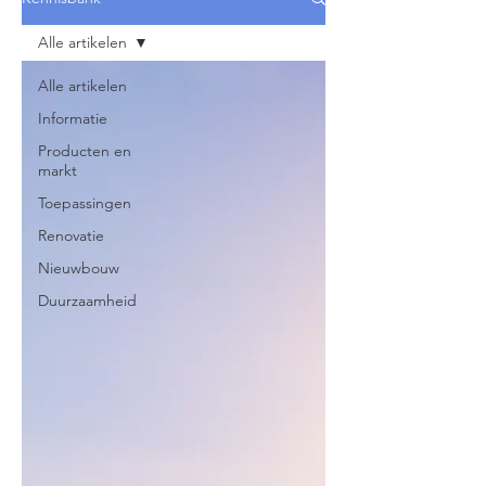
Alle artikelen
Alle artikelen
Informatie
Producten en
markt
Toepassingen
Renovatie
Nieuwbouw
Duurzaamheid