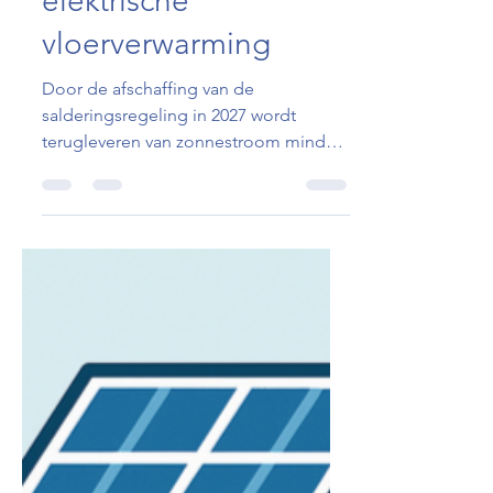
thuisbatterij en
elektrische
vloerverwarming
Door de afschaffing van de
salderingsregeling in 2027 wordt
terugleveren van zonnestroom minder
voordelig. Zelfverbruik wordt hierdoor
belangrijker. Door zonnepanelen te
combineren met een thuisbatterij en
elektrische vloerverwarming, kun je
meer van je eigen energie gebruiken.
Dit verhoogt de energie-
onafhankelijkheid, verlaagt de kosten
en zorgt voor hoger comfort, terwijl je
tegelijkertijd de impact op het
energienet verkleint. Een slimme,
duurzame keuze!