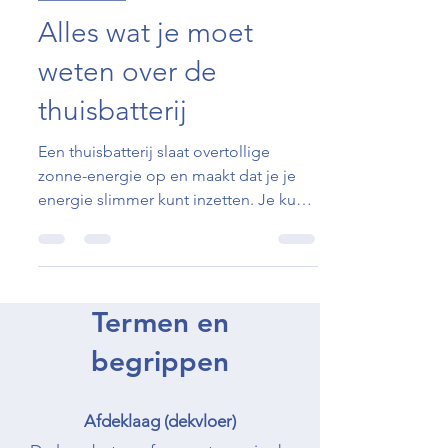
Speedheat Nederland
16 jul 2025
11 minuten om te lezen
Informatie
Alles wat je moet
weten over de
thuisbatterij
Een thuisbatterij slaat overtollige
zonne-energie op en maakt dat je je
energie slimmer kunt inzetten. Je kunt
namelijk zelf bepalen wanneer je de
opgeslagen stroom gebruikt, waardoor
je minder afhankelijk bent van het
stroomnet. Bij de aanschaf moet je
Termen en
letten op (benodigde) capaciteit,
aansturing en of de thuisbatterij