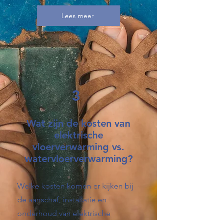
Lees meer
3
Wat zijn de kosten van
elektrische
vloerverwarming vs.
watervloerverwarming?
Welke kosten komen er kijken bij
de aanschaf, installatie en
onderhoud van elektrische