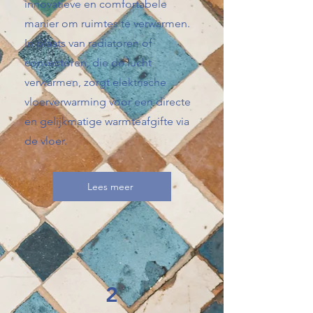
innovatieve en comfortabele
manier om ruimtes te verwarmen.
In plaats van radiatoren of
convectoren, die de lucht
verwarmen, zorgt elektrische
vloerverwarming voor een directe
en gelijkmatige warmteafgifte via
de vloer.
Lees meer
2