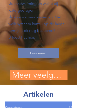
vloerverwarming en welke bij
watergedragen
vloerverwarmingssytemen. Met
welk systeem kunt u op de lange
termijn ook nog besparen?
U leest het hier.
Lees meer
Meer veelgestelde vragen
Artikelen
Kennisbank